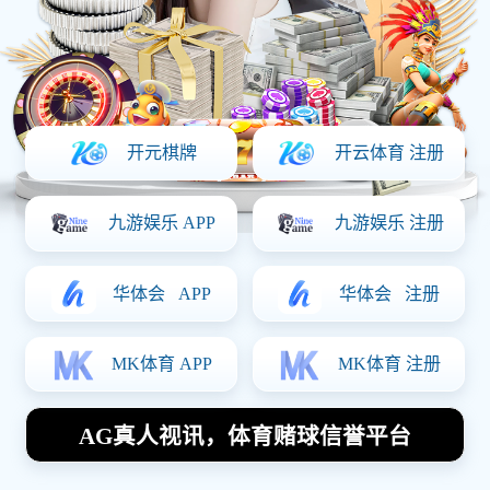
贝博体彩官方网站下载步骤
贝博体彩，作为一家领先的体育博彩公司，为广大彩民提供了一个合
法、安全的在线投注平台。为了让广大彩民能够顺利地下载并使用贝
博体彩网站，下面将详细介绍贝博体彩官方网站的下载步骤。
首先，访问贝博体彩官方网站是第一步。您可以通过搜索引擎输入“贝