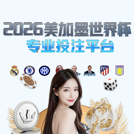
网站地图
中国·Bb艾弗森(ballbet贝博)有限公司-官方网站
☰
贝博体彩官方网站下载步骤
时间：2026-06-15 访问量：1351