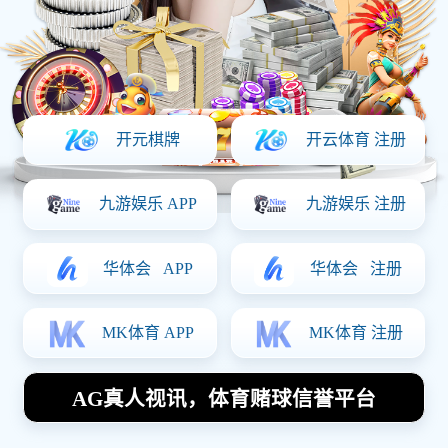
甲醛检测
邻苯二甲酸盐检测
镍释放量检测
食品级检测
五氨苯酚检测
有机锡检测
MSDS报告
首页
上一页
1
下一页
尾页