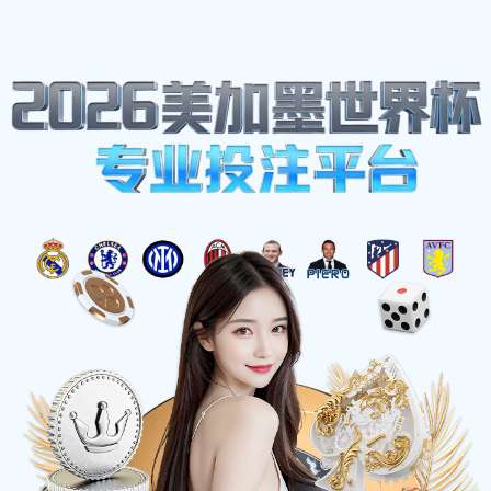
网站地图
中国·Bb艾弗森(ballbet贝博)有限公司-官方网站
☰
MSDS报告
CPC认证
EN71检测
MSDS报告
REACH检测
RoHS检测
WEEE指令
酚类化合物检测
镉含量Cd检测