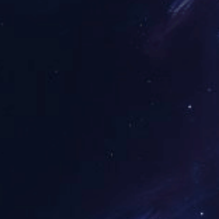
邻苯二甲酸盐检测
镍释放量检测
食品级检测
五氨苯酚检测
有机锡检测
在线留言
感谢您为我们提供的反馈意见
您的意见与建议将是我们前进的动
力！