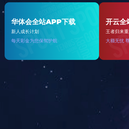
甲醛检测
化学检测
CPC认证