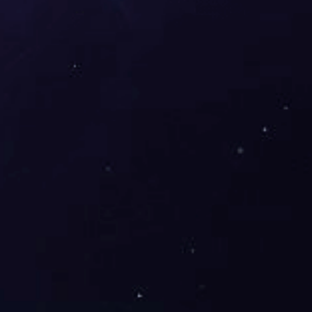
m】是中国·Bb艾弗森(ballbet贝博)有限公司官方网站。我们秉承艾弗森般的拼搏