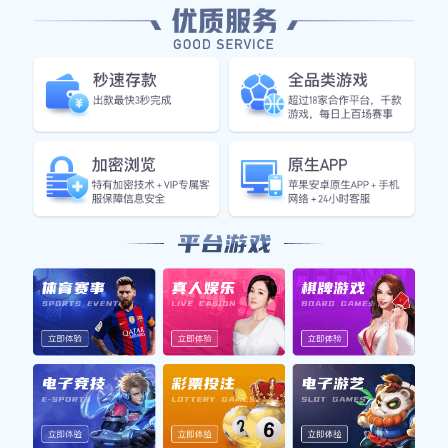
化学检测
CPC认证
EN71检测
MSDS报告
镍释
REACH检测
放量