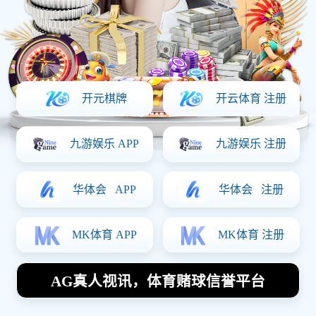
质检报告
检测案例
资讯中心
关于我们
镍释放量检测